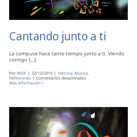
Cantando junto a ti
La compuse hace tanto tiempo junto a ti. Viendo
contigo [...]
Por
WOP
|
22/12/2019
|
Historia
,
Música
,
en
Reflexiones
|
Comentarios desactivados
Cantando
Más información
junto
a
ti