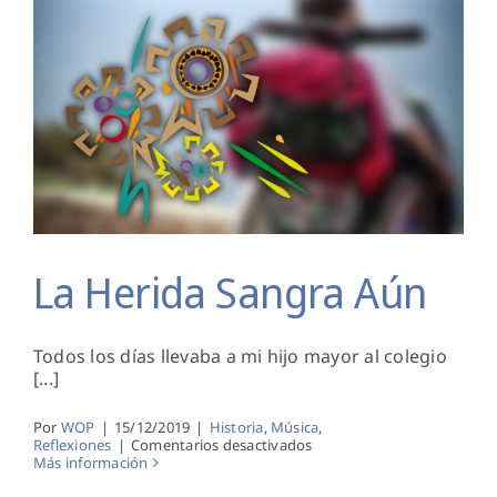
La Herida Sangra Aún
La Herida Sangra Aún
Todos los días llevaba a mi hijo mayor al colegio
[...]
Por
WOP
|
15/12/2019
|
Historia
,
Música
,
en
Reflexiones
|
Comentarios desactivados
La
Más información
Herida