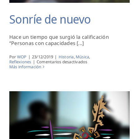
Sonríe de nuevo
Hace un tiempo que surgió la calificación
“Personas con capacidades [...]
Por
WOP
|
23/12/2019
|
Historia
,
Música
,
en
Reflexiones
|
Comentarios desactivados
Sonríe
Más información
de
nuevo
Cantando junto a ti