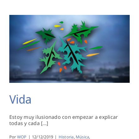
Sangra
Aún
Vida
Vida
Estoy muy ilusionado con empezar a explicar
todas y cada [...]
Por
WOP
|
12/12/2019
|
Historia
,
Música
,