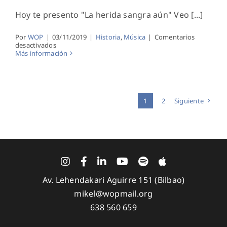
Hoy te presento "La herida sangra aún" Veo [...]
Por
WOP
|
03/11/2019
|
Historia
,
Música
|
Comentarios
en
desactivados
#9días9canciones:
Más información
La
Herida
Sangra
Aún
1
2
Siguiente
Av. Lehendakari Aguirre 151 (Bilbao)
mikel@wopmail.org
638 560 659