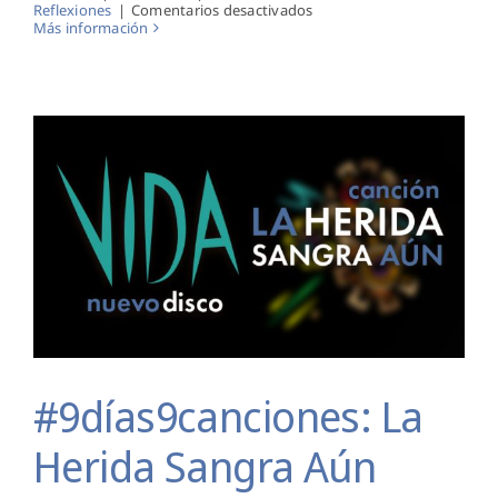
en
Reflexiones
|
Comentarios desactivados
Vida
Más información
#9días9canciones: La Herida Sangra Aún
#9días9canciones: La
Herida Sangra Aún