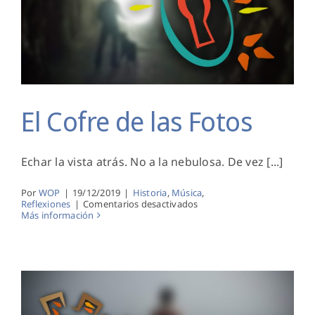
El Cofre de las Fotos
El Cofre de las Fotos
Echar la vista atrás. No a la nebulosa. De vez [...]
Por
WOP
|
19/12/2019
|
Historia
,
Música
,
en
Reflexiones
|
Comentarios desactivados
El
Más información
Cofre
de
las
Fotos