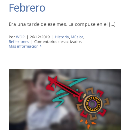
Febrero
Era una tarde de ese mes. La compuse en el [...]
Por
WOP
|
26/12/2019
|
Historia
,
Música
,
en
Reflexiones
|
Comentarios desactivados
Febrero
Más información
Sonríe de nuevo