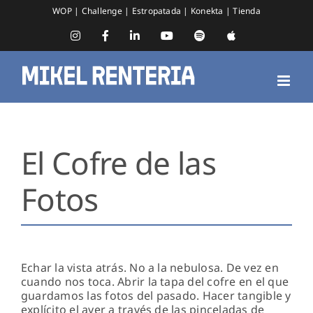
Saltar
WOP
|
Challenge
|
Estropatada
|
Konekta
|
Tienda
al
contenido
Instagram
Facebook
LinkedIn
YouTube
Spotify
Apple
Music
El Cofre de las
Fotos
Echar la vista atrás. No a la nebulosa. De vez en
cuando nos toca. Abrir la tapa del cofre en el que
guardamos las fotos del pasado. Hacer tangible y
explícito el ayer a través de las pinceladas de