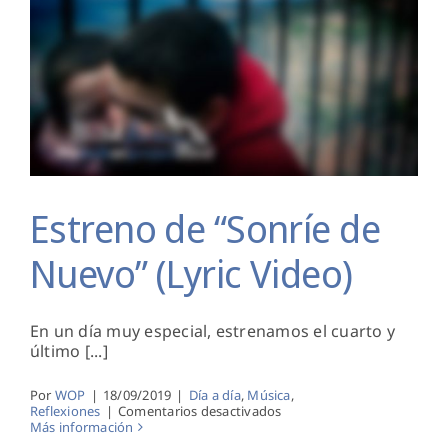
Estreno de “Sonríe de Nuevo” (Lyric Video)
Estreno de “Sonríe de
Nuevo” (Lyric Video)
En un día muy especial, estrenamos el cuarto y
último [...]
Por
WOP
|
18/09/2019
|
Día a día
,
Música
,
en
Reflexiones
|
Comentarios desactivados
Estreno
Más información
de