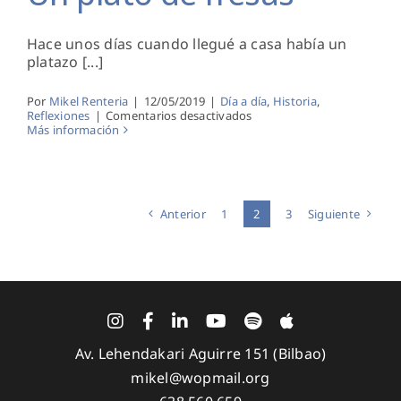
Hace unos días cuando llegué a casa había un
platazo [...]
Por
Mikel Renteria
|
12/05/2019
|
Día a día
,
Historia
,
en
Reflexiones
|
Comentarios desactivados
Un
Más información
plato
de
fresas
Anterior
1
2
3
Siguiente
Av. Lehendakari Aguirre 151 (Bilbao)
mikel@wopmail.org