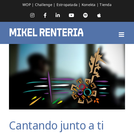
Saltar
WOP
|
Challenge
|
Estropatada
|
Konekta
|
Tienda
al
contenido
Instagram
Facebook
LinkedIn
YouTube
Spotify
Apple
Music
Cantando junto a ti
Cantando junto a ti