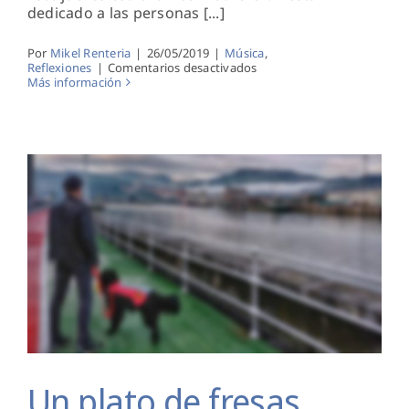
dedicado a las personas [...]
Por
Mikel Renteria
|
26/05/2019
|
Música
,
en
Reflexiones
|
Comentarios desactivados
Debería
Más información
hacer
frío
Un plato de fresas
Un plato de fresas