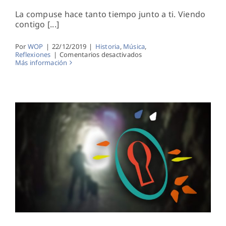
La compuse hace tanto tiempo junto a ti. Viendo
contigo [...]
Por
WOP
|
22/12/2019
|
Historia
,
Música
,
en
Reflexiones
|
Comentarios desactivados
Cantando
Más información
junto
a
ti
El Cofre de las Fotos