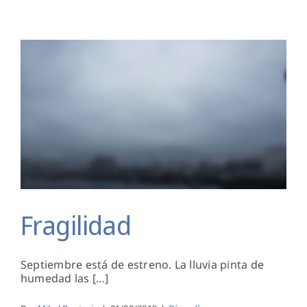
“Sonríe
de
Nuevo”
(Lyric
Video)
Fragilidad
Fragilidad
Septiembre está de estreno. La lluvia pinta de
humedad las [...]