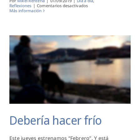
Por
Mikel Renteria
|
01/09/2019
|
Día a día
,
en
Reflexiones
|
Comentarios desactivados
Fragilidad
Más información
Debería hacer frío
Debería hacer frío
Este jueves estrenamos “Febrero”. Y está