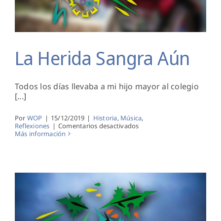
La Herida Sangra Aún
Todos los días llevaba a mi hijo mayor al colegio
[...]
Por
WOP
|
15/12/2019
|
Historia
,
Música
,
en
Reflexiones
|
Comentarios desactivados
La
Más información
Herida
Sangra
Aún