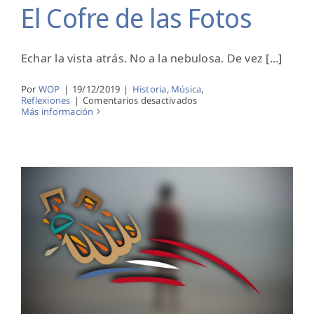
El Cofre de las Fotos
Echar la vista atrás. No a la nebulosa. De vez [...]
Por
WOP
|
19/12/2019
|
Historia
,
Música
,
en
Reflexiones
|
Comentarios desactivados
El
Más información
Cofre
de
las
Fotos
Prejuicios