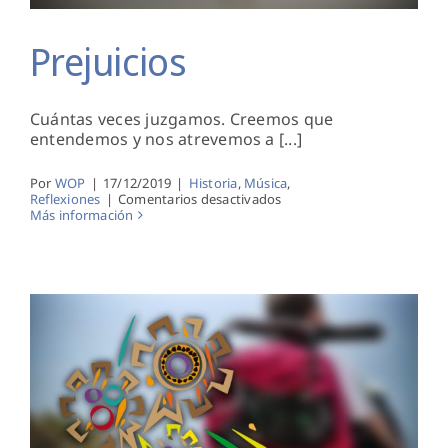
Prejuicios
Cuántas veces juzgamos. Creemos que
entendemos y nos atrevemos a [...]
Por
WOP
|
17/12/2019
|
Historia
,
Música
,
en
Reflexiones
|
Comentarios desactivados
Prejuicios
Más información
La Herida Sangra Aún