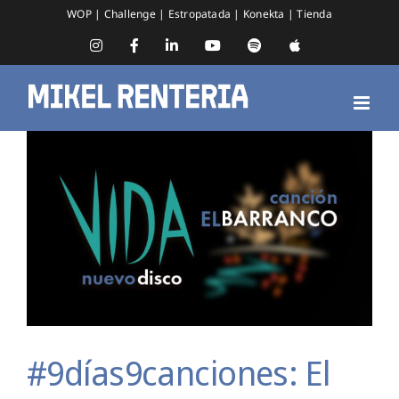
Saltar
WOP
|
Challenge
|
Estropatada
|
Konekta
|
Tienda
al
contenido
Instagram
Facebook
LinkedIn
YouTube
Spotify
Apple
Music
#9días9canciones: El Barranco
#9días9canciones: El