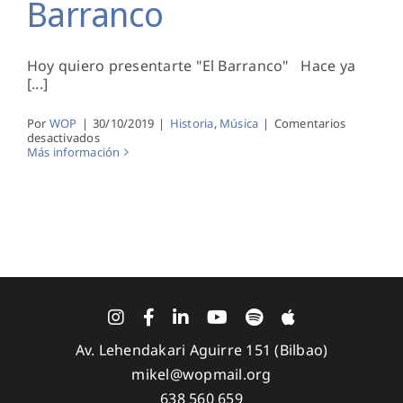
Barranco
Hoy quiero presentarte "El Barranco" Hace ya
[...]
Por
WOP
|
30/10/2019
|
Historia
,
Música
|
Comentarios
en
desactivados
#9días9canciones:
Más información
El
Barranco
Av. Lehendakari Aguirre 151 (Bilbao)
mikel@wopmail.org
638 560 659