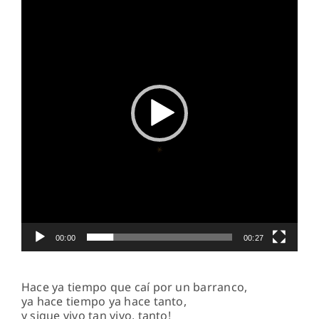
vídeo
00:00
00:27
Hace ya tiempo que caí por un barranco,
ya hace tiempo ya hace tanto,
y sigue vivo tan vivo, tanto!