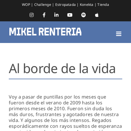
Saltar
WOP
|
Challenge
|
Estropatada
|
Konekta
|
Tienda
al
contenido
Instagram
Facebook
LinkedIn
YouTube
Spotify
Apple
Music
Al borde de la vida
Voy a pasar de puntillas por los meses que
fueron desde el verano de 2009 hasta los
primeros meses de 2010. Fueron sin duda los
más duros, frustrantes y agotadores de nuestra
vida. Y algunos de los más intensos. Regados
esporádicamente con rayos sueltos de esperanza