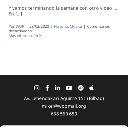
Y vamos terminando la semana con otro video ...
En [...]
Por
WOP
|
28/02/2020
|
Historia
,
Música
|
Comentarios
en
desactivados
Nuevos
Más información
Caminos
Av. Lehendakari Aguirre 151 (Bilbao)
mikel@wopmail.org
638 560 659