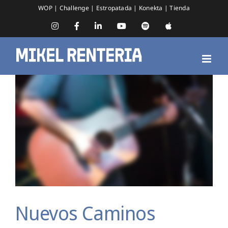
Saltar
WOP
|
Challenge
|
Estropatada
|
Konekta
|
Tienda
al
contenido
Instagram
Facebook
LinkedIn
YouTube
Spotify
Apple
Music
Nuevos Caminos
Nuevos Caminos