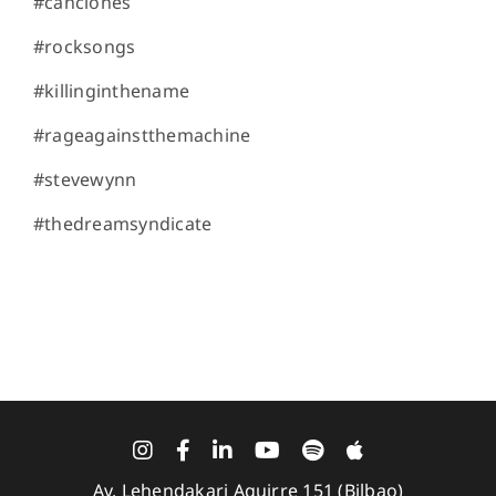
#canciones
#rocksongs
#killinginthename
#rageagainstthemachine
#stevewynn
#thedreamsyndicate
Av. Lehendakari Aguirre 151 (Bilbao)