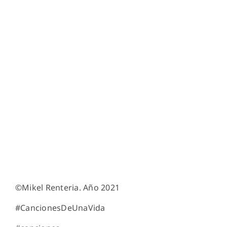
©Mikel Renteria. Año 2021
#CancionesDeUnaVida