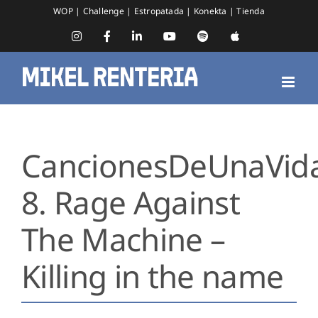
Saltar
WOP
|
Challenge
|
Estropatada
|
Konekta
|
Tienda
al
contenido
Instagram
Facebook
LinkedIn
YouTube
Spotify
Apple
Music
CancionesDeUnaVid
8. Rage Against
The Machine –
Killing in the name