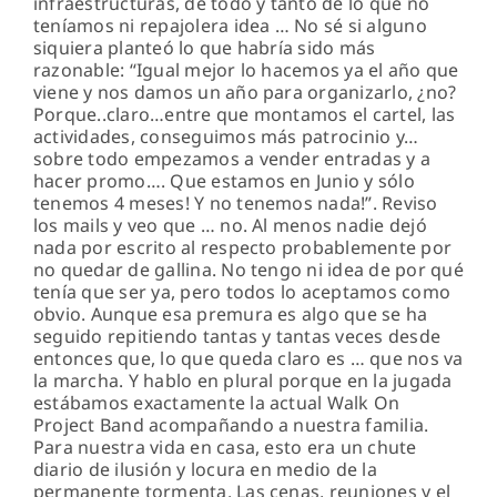
infraestructuras, de todo y tanto de lo que no
teníamos ni repajolera idea … No sé si alguno
siquiera planteó lo que habría sido más
razonable: “Igual mejor lo hacemos ya el año que
viene y nos damos un año para organizarlo, ¿no?
Porque..claro…entre que montamos el cartel, las
actividades, conseguimos más patrocinio y…
sobre todo empezamos a vender entradas y a
hacer promo…. Que estamos en Junio y sólo
tenemos 4 meses! Y no tenemos nada!”. Reviso
los mails y veo que … no. Al menos nadie dejó
nada por escrito al respecto probablemente por
no quedar de gallina. No tengo ni idea de por qué
tenía que ser ya, pero todos lo aceptamos como
obvio. Aunque esa premura es algo que se ha
seguido repitiendo tantas y tantas veces desde
entonces que, lo que queda claro es … que nos va
la marcha. Y hablo en plural porque en la jugada
estábamos exactamente la actual Walk On
Project Band acompañando a nuestra familia.
Para nuestra vida en casa, esto era un chute
diario de ilusión y locura en medio de la
permanente tormenta. Las cenas, reuniones y el