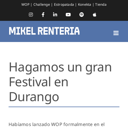
Saltar
WOP
|
Challenge
|
Estropatada
|
Konekta
|
Tienda
al
contenido
Instagram
Facebook
LinkedIn
YouTube
Spotify
Apple
Music
Hagamos un gran
Festival en
Durango
Habíamos lanzado WOP formalmente en el