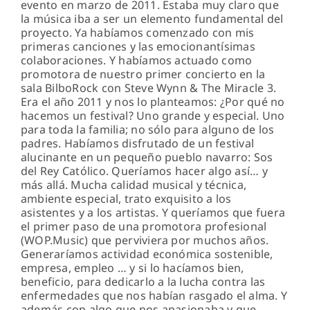
evento en marzo de 2011. Estaba muy claro que
la música iba a ser un elemento fundamental del
proyecto. Ya habíamos comenzado con mis
primeras canciones y las emocionantísimas
colaboraciones. Y habíamos actuado como
promotora de nuestro primer concierto en la
sala BilboRock con Steve Wynn & The Miracle 3.
Era el año 2011 y nos lo planteamos: ¿Por qué no
hacemos un festival? Uno grande y especial. Uno
para toda la familia; no sólo para alguno de los
padres. Habíamos disfrutado de un festival
alucinante en un pequeño pueblo navarro: Sos
del Rey Católico. Queríamos hacer algo así… y
más allá. Mucha calidad musical y técnica,
ambiente especial, trato exquisito a los
asistentes y a los artistas. Y queríamos que fuera
el primer paso de una promotora profesional
(WOP.Music) que perviviera por muchos años.
Generaríamos actividad económica sostenible,
empresa, empleo … y si lo hacíamos bien,
beneficio, para dedicarlo a la lucha contra las
enfermedades que nos habían rasgado el alma. Y
además con algo que nos apasionaba y que