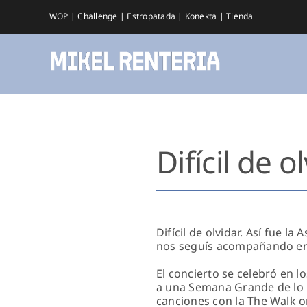
Saltar
WOP
|
Challenge
|
Estropatada
|
Konekta
|
Tienda
al
contenido
Difícil de o
Difícil de olvidar. Así fue 
nos seguís acompañando en
El concierto se celebró en l
a una Semana Grande de lo 
canciones con la The Walk o