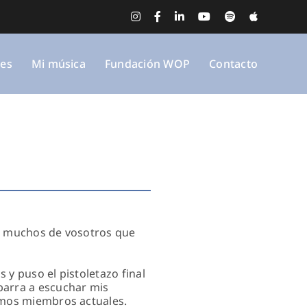
Instagram
Facebook
LinkedIn
YouTube
Spotify
Apple
Music
nes
Mi música
Fundación WOP
Contacto
ara muchos de vosotros que
y puso el pistoletazo final
arra a escuchar mis
ismos miembros actuales.