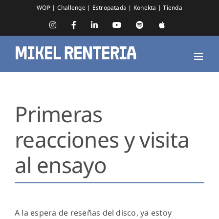
Saltar
WOP
|
Challenge
|
Estropatada
|
Konekta
|
Tienda
al
contenido
Instagram
Facebook
LinkedIn
YouTube
Spotify
Apple
Music
Primeras
reacciones y visita
al ensayo
A la espera de reseñas del disco, ya estoy