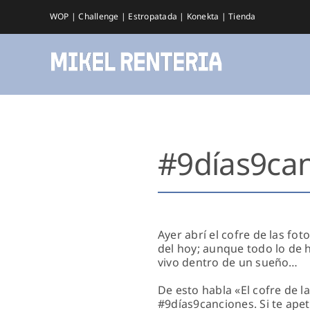
Saltar
WOP
|
Challenge
|
Estropatada
|
Konekta
|
Tienda
al
contenido
#9días9canc
Ayer abrí el cofre de las fot
del hoy; aunque todo lo de 
vivo dentro de un sueño…
De esto habla «El cofre de l
#9días9canciones. Si te ape