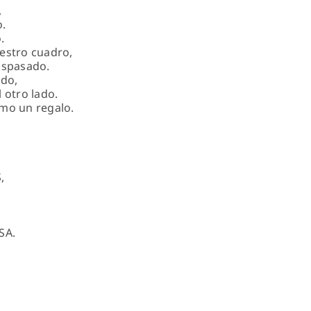
,
.
.
nuestro cuadro,
aspasado.
ado,
 otro lado.
omo un regalo.
,
SA.