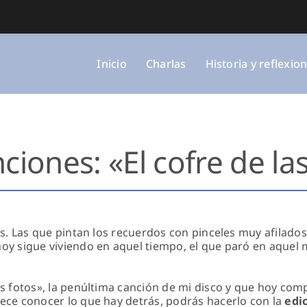
Inicio
Charlas
Historia y reflexio
iones: «El cofre de la
os. Las que pintan los recuerdos con pinceles muy afilados.
hoy sigue viviendo en aquel tiempo, el que paró en aque
as fotos», la penúltima canción de mi disco y que hoy com
tece conocer lo que hay detrás, podrás hacerlo con la
edi