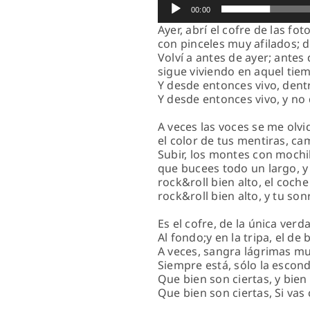
00:00
Ayer, abrí el cofre de las fo
con pinceles muy afilados; d
Volví a antes de ayer; antes
sigue viviendo en aquel tie
Y desde entonces vivo, dent
Y desde entonces vivo, y no 
A veces las voces se me olvid
el color de tus mentiras, ca
Subir, los montes con mochi
que bucees todo un largo, y 
rock&roll bien alto, el coche
rock&roll bien alto, y tu sonr
Es el cofre, de la única verd
Al fondo;y en la tripa, el de 
A veces, sangra lágrimas muy
Siempre está, sólo la escond
Que bien son ciertas, y bien
Que bien son ciertas, Si vas 