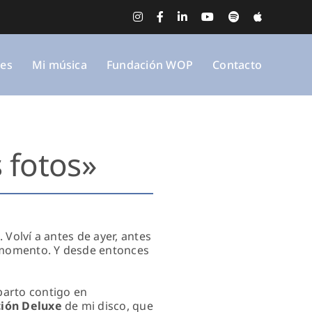
Instagram
Facebook
LinkedIn
YouTube
Spotify
Apple
Music
nes
Mi música
Fundación WOP
Contacto
s fotos»
 Volví a antes de ayer, antes
l momento. Y desde entonces
parto contigo en
ción Deluxe
de mi disco, que