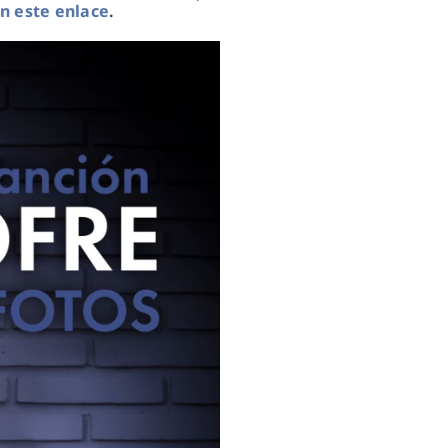
n este enlace
.