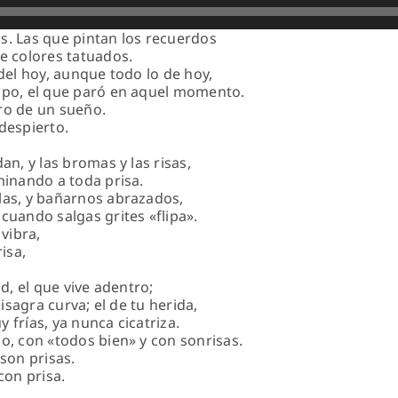
tos. Las que pintan los recuerdos
e colores tatuados.
 del hoy, aunque todo lo de hoy,
mpo, el que paró en aquel momento.
ro de un sueño.
despierto.
an, y las bromas y las risas,
minando a toda prisa.
las, y bañarnos abrazados,
cuando salgas grites «flipa».
 vibra,
isa,
ad, el que vive adentro;
bisagra curva; el de tu herida,
 frías, ya nunca cicatriza.
o, con «todos bien» y con sonrisas.
 son prisas.
con prisa.