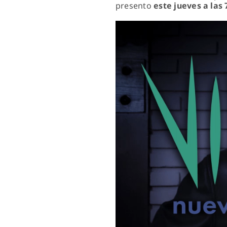
presento
este jueves a las
Reproductor
de
vídeo