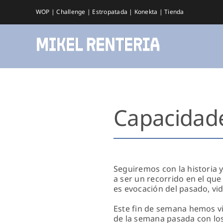
Saltar
WOP
|
Challenge
|
Estropatada
|
Konekta
|
Tienda
al
contenido
Capacidade
Seguiremos con la historia y
a ser un recorrido en el qu
es evocación del pasado, vid
Este fin de semana hemos vi
de la semana pasada con los 