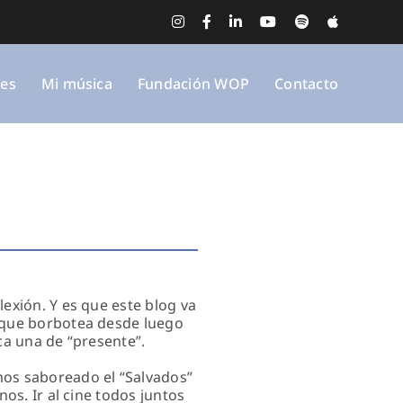
Instagram
Facebook
LinkedIn
YouTube
Spotify
Apple
Music
nes
Mi música
Fundación WOP
Contacto
exión. Y es que este blog va
o que borbotea desde luego
ca una de “presente”.
mos saboreado el “Salvados”
os. Ir al cine todos juntos