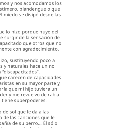
uilamos y nos acomodamos los
lastimero, blandengue o que
El miedo se disipó desde las
que lo hizo porque huye del
e surgir de la sensación de
 capacitado que otros que no
amente con agradecimiento.
hizo, sustituyendo poco a
s y naturales hace un no
 “discapacitados”.
 que carecen de capacidades
aristas en su mayor parte y,
ría que mi hijo tuviera un
der y me revuelvo de rabia
, tiene superpoderes.
 de sol que le da a las
a de las canciones que le
pañía de su perro… Él sólo