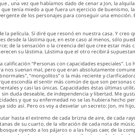
sí que , una vez que habíamos dado de cenar a Jon, la alq
 que tenía miedo a que fuera un ejercicio de buenismo, 
divergente de los personajes para conseguir una emoción. 
de la película. Sí diré que resonó en nuestra casa. Y creo 
es desde la lástima que, en este caso al menos, sólo pued
rce; de la sensación o la creencia del que cree estar más
merecen su lástima. Lástima que el otro recibirá supuest
a calificación “Personas con capacidades especiales”. Lo 
hora nos suenan mal, pero que eran absolutamente comune
normales”, “mongolitos” o la más reciente y clarificadora
 porque escondía el sentir más común de que son personas
tales y casi las únicas. Capacidades éstas últimas utilit
 sin duda deseable, de independencia y libertad. Me gusta
cidades y que su enfermedad no se las hubiera hecho per
sido así. Pero os voy a desvelar un secreto: Jon, mi hijo
utar hasta el extremo de cada brizna de aire, de cada rayo
tanas de su cuarto, de la vibración de cada nota de músic
bosque oyendo a los pájaros o a las hojas caer, de la com